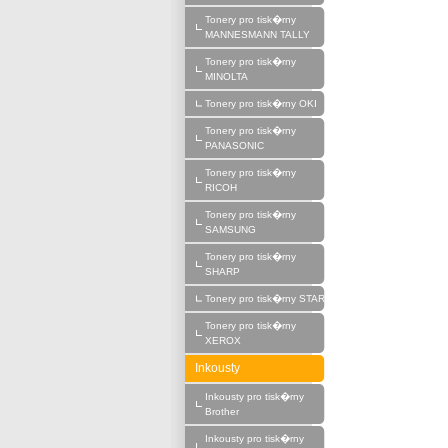
Tonery pro tisk�rny
MANNESMANN TALLY
Tonery pro tisk�rny
MINOLTA
Tonery pro tisk�rny OKI
Tonery pro tisk�rny
PANASONIC
Tonery pro tisk�rny
RICOH
Tonery pro tisk�rny
SAMSUNG
Tonery pro tisk�rny
SHARP
Tonery pro tisk�rny STAR
Tonery pro tisk�rny
XEROX
Inkousty
Inkousty pro tisk�rny
Brother
Inkousty pro tisk�rny