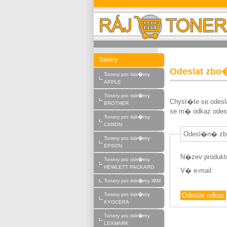
Raj-toneru.cz
Tonery
Odeslat zbo
Tonery pro tisk�rny
APPLE
Tonery pro tisk�rny
Chyst�te se odesl
BROTHER
se m� odkaz odesl
Tonery pro tisk�rny
CANON
Odesl�n� zb
Tonery pro tisk�rny
EPSON
N�zev produkt
Tonery pro tisk�rny
HEWLETT PACKARD
V� e-mail:
Tonery pro tisk�rny IBM
Tonery pro tisk�rny
KYOCERA
Tonery pro tisk�rny
LEXMARK