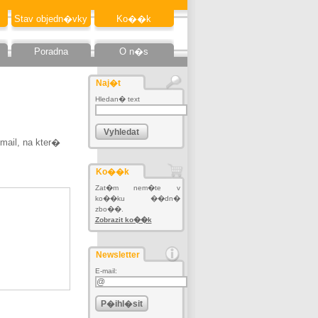
Stav objedn�vky
Ko��k
Poradna
O n�s
Naj�t
Hledan� text
mail, na kter�
Ko��k
Zat�m nem�te v
ko��ku ��dn�
zbo��.
Zobrazit ko��k
Newsletter
E-mail: