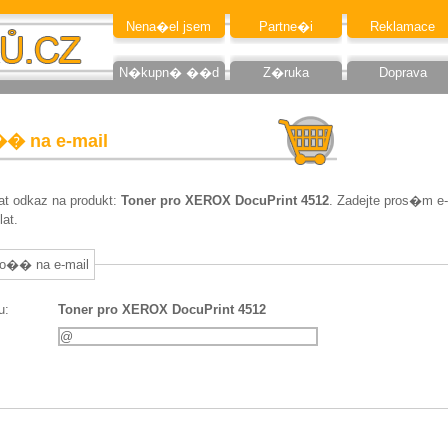
Nena�el jsem
Partne�i
Reklamace
N�kupn� ��d
Z�ruka
Doprava
�� na e-mail
at odkaz na produkt:
Toner pro XEROX DocuPrint 4512
. Zadejte pros�m e-
at.
o�� na e-mail
u:
Toner pro XEROX DocuPrint 4512