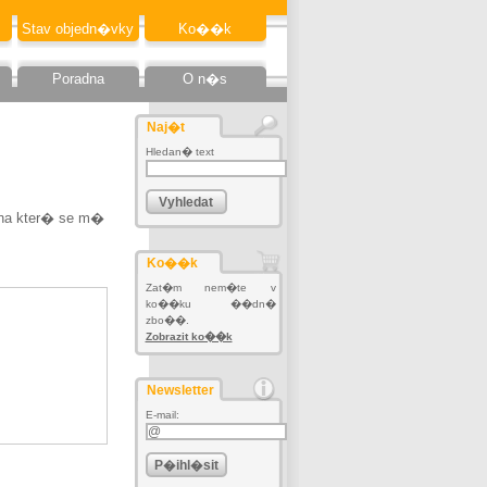
Stav objedn�vky
Ko��k
Poradna
O n�s
Naj�t
Hledan� text
 na kter� se m�
Ko��k
Zat�m nem�te v
ko��ku ��dn�
zbo��.
Zobrazit ko��k
Newsletter
E-mail: