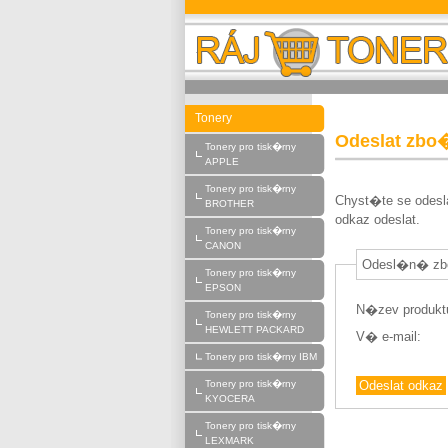
Raj-toneru.cz
Tonery
Odeslat zbo
Tonery pro tisk�rny
APPLE
Tonery pro tisk�rny
Chyst�te se odesl
BROTHER
odkaz odeslat.
Tonery pro tisk�rny
CANON
Odesl�n� zb
Tonery pro tisk�rny
EPSON
N�zev produkt
Tonery pro tisk�rny
HEWLETT PACKARD
V� e-mail:
Tonery pro tisk�rny IBM
Tonery pro tisk�rny
KYOCERA
Tonery pro tisk�rny
LEXMARK