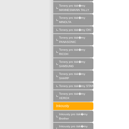
Tonery pro tisk�rny
MANNESMANN TALLY
Tonery pro tisk�rny
MINOLTA
Tonery pro tisk�rny OKI
Tonery pro tisk�rny
PANASONIC
Tonery pro tisk�rny
RICOH
Tonery pro tisk�rny
SAMSUNG
Tonery pro tisk�rny
SHARP
Tonery pro tisk�rny STAR
Tonery pro tisk�rny
XEROX
Inkousty
Inkousty pro tisk�rny
Brother
Inkousty pro tisk�rny