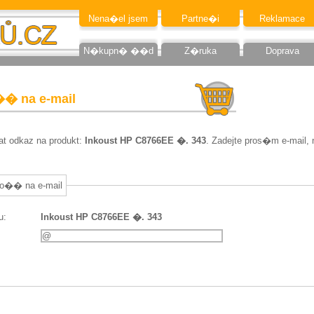
Nena�el jsem
Partne�i
Reklamace
N�kupn� ��d
Z�ruka
Doprava
�� na e-mail
at odkaz na produkt:
Inkoust HP C8766EE �. 343
. Zadejte pros�m e-mail,
o�� na e-mail
u:
Inkoust HP C8766EE �. 343